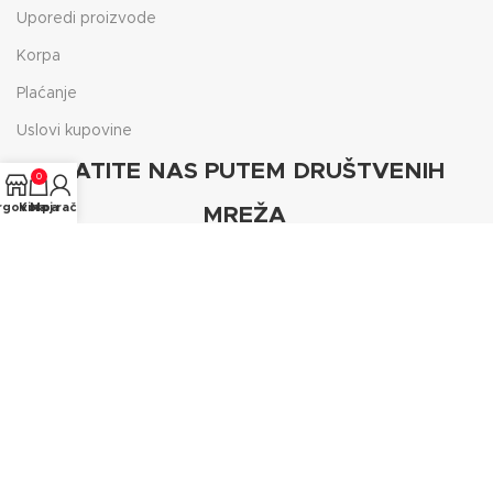
Uporedi proizvode
Korpa
Plaćanje
Uslovi kupovine
PRATITE NAS PUTEM DRUŠTVENIH
0
rgovina
Korpa
Moj račun
MREŽA
Prijavite se na naš Newsletter
Budite prvi kada izadji novi artikli i popusti.