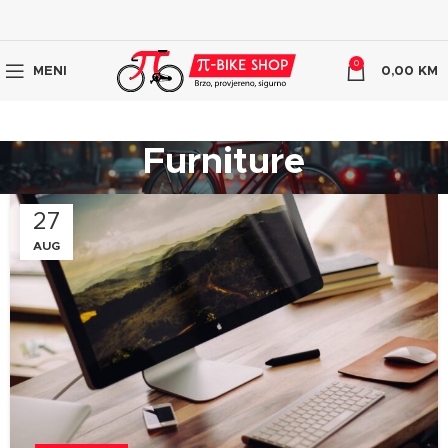
0
MENI
0,00
KM
Furniture
27
AUG