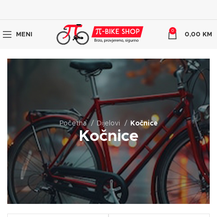
0
MENI
0,00
KM
Početna
Dijelovi
Kočnice
Kočnice