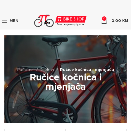
0
MENI
0,00
KM
Početna
Dijelovi
Ručice kočnica i mjenjača
Ručice kočnica i
mjenjača