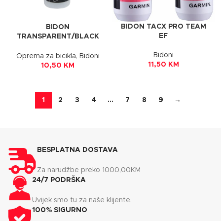
BIDON TACX PRO TEAM
BIDON
EF
TRANSPARENT/BLACK
PRINTING 0,75L FORCE
Bidoni
Oprema za bicikla
,
Bidoni
11,50
KM
10,50
KM
1
2
3
4
…
7
8
9
→
BESPLATNA DOSTAVA
Za narudžbe preko 1000,00KM
24/7 PODRŠKA
Uvijek smo tu za naše klijente.
100% SIGURNO