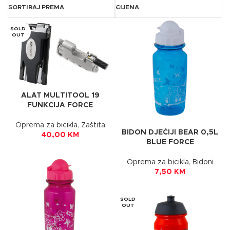
SORTIRAJ PREMA
CIJENA
SOLD
OUT
ALAT MULTITOOL 19
FUNKCIJA FORCE
Oprema za bicikla
,
Zaštita
BIDON DJEČIJI BEAR 0,5L
40,00
KM
BLUE FORCE
Oprema za bicikla
,
Bidoni
7,50
KM
SOLD
OUT