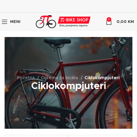
0
MENI
0,00
KM
Početna
Oprema za bicikla
Ciklokompjuteri
Ciklokompjuteri