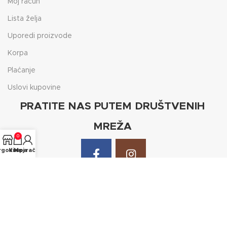
Moj račun
Lista želja
Uporedi proizvode
Korpa
Plaćanje
Uslovi kupovine
PRATITE NAS PUTEM DRUŠTVENIH
MREŽA
0
rgovina
Korpa
Moj račun
Prijavite se na naš Newsletter