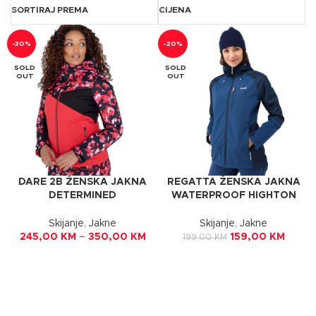
SORTIRAJ PREMA
CIJENA
-30%
-20%
SOLD
SOLD
OUT
OUT
DARE 2B ŽENSKA JAKNA
REGATTA ŽENSKA JAKNA
DETERMINED
WATERPROOF HIGHTON
LOLLIPOP/BLACK
IV ADMIRAL NAVY
Skijanje
,
Jakne
Skijanje
,
Jakne
245,00
KM
–
350,00
KM
159,00
KM
199,00
KM