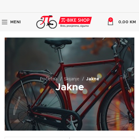
0
MENI
0,00
KM
Početna
Skijanje
Jakne
Jakne