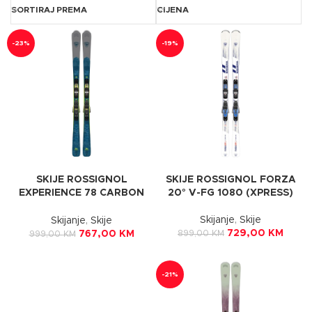
SORTIRAJ PREMA
CIJENA
-23%
-19%
SKIJE ROSSIGNOL
SKIJE ROSSIGNOL FORZA
EXPERIENCE 78 CARBON
20° V-FG 1080 (XPRESS)
XP11
Skijanje
,
Skije
Skijanje
,
Skije
729,00
KM
899,00
KM
767,00
KM
999,00
KM
-21%