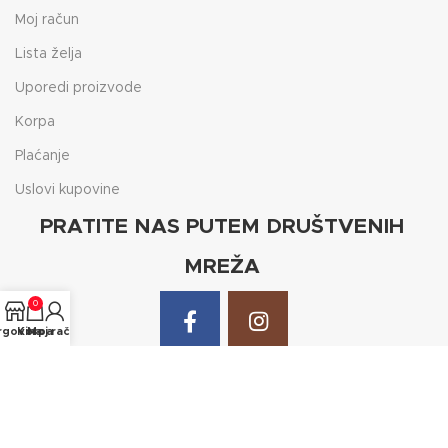
Moj račun
Lista želja
Uporedi proizvode
Korpa
Plaćanje
Uslovi kupovine
PRATITE NAS PUTEM DRUŠTVENIH
MREŽA
0
rgovina
Korpa
Moj račun
Prijavite se na naš Newsletter