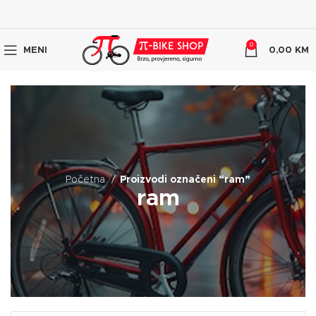
0
MENI
0,00
KM
Početna
Proizvodi označeni “ram”
ram