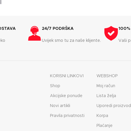
OSTAVA
24/7 PODRŠKA
100%
eko
Uvijek smo tu za naše klijente.
Vaši p
KORISNI LINKOVI
WEBSHOP
Shop
Moj račun
Akcijske ponude
Lista želja
Novi artikli
Uporedi proizvo
Pravila privatnosti
Korpa
Plaćanje