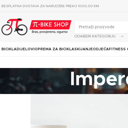
BESPLATNA DOSTAVA ZA NARUDŽBE PREKO 1000,00 KM
ODABERI KATEGORIJU
BICIKLA
DIJELOVI
OPREMA ZA BICIKLA
SKIJANJE
ODJEĆA
FITNESS
Imper