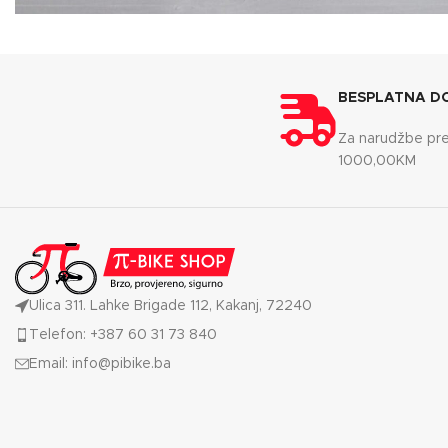
Accessories
Potenti parturient parturie
BESPLATNA D
Za narudžbe pr
1000,00KM
Ulica 311. Lahke Brigade 112, Kakanj, 72240
Telefon: +387 60 31 73 840
Email: info@pibike.ba