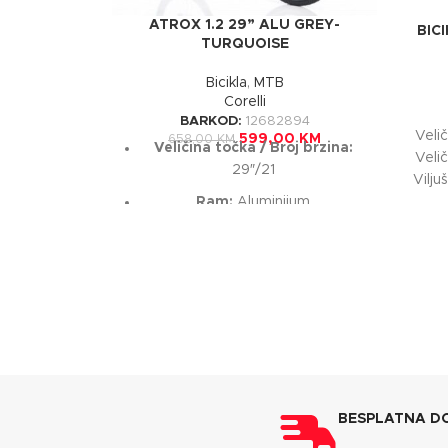
ATROX 1.2 29” ALU GREY-
BIC
TURQUOISE
Bicikla
,
MTB
Corelli
BARKOD:
12682894
Velič
599,00
KM
658,00
KM
Veličina točka / Broj brzina:
Veli
29″/21
Vilju
L
Ram:
Aluminijum
Viljuška:
Zoom CH-325ABD
Ručice mjenjača:
Shimano ST-
EF51 21 brzina
Kočnice:
Promax V-brake
Gume:
Mitas Ocelot 29×2,10
BESPLATNA D