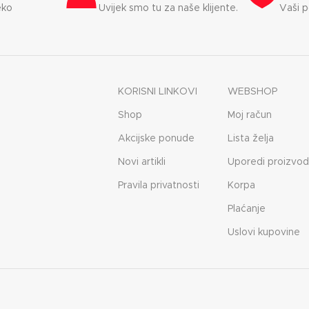
eko
Uvijek smo tu za naše klijente.
Vaši p
mm
Gume:
Kenda K1104A 27,5
Sjedište:
DDK D-2605 Cro
Težina:
M – 14,8 kg
KORISNI LINKOVI
WEBSHOP
Shop
Moj račun
Akcijske ponude
Lista želja
Novi artikli
Uporedi proizvo
Pravila privatnosti
Korpa
Plaćanje
Uslovi kupovine