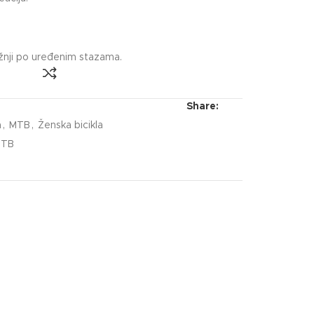
ožnji po uređenim stazama.
Share:
a
,
MTB
,
Ženska bicikla
TB