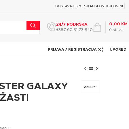
DOSTAVA I ISPORUKA
USLOVI KUPOVINE
0,00
KM
24/7 PODRŠKA
+387 60 31 73 840
0
stavki
PRIJAVA / REGISTRACIJA
UPOREDI
OSTER GALAXY
ŽASTI
eaciju.