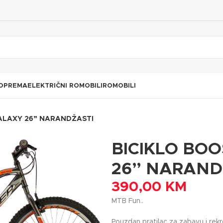
 OPREMA
ELEKTRIČNI ROMOBILI
ROMOBILI
ALAXY 26” NARANDŽASTI
BICIKLO BO
26” NARAND
390,00
KM
MTB Fun..
Pouzdan pratilac za zabavu i rekr