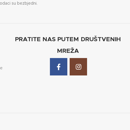
odaci su bezbjedni.
×2.10
sser
PRATITE NAS PUTEM DRUŠTVENIH
MREŽA
de