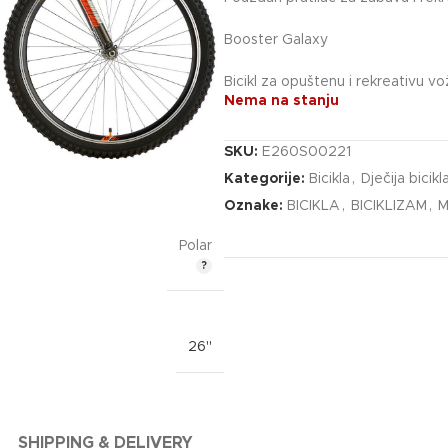
Booster Galaxy
Bicikl za opuštenu i rekreativu v
Nema na stanju
SKU:
E260S00221
Kategorije:
Bicikla
,
Dječija bicikl
Oznake:
BICIKLA
,
BICIKLIZAM
,
M
Polar
26"
SHIPPING & DELIVERY