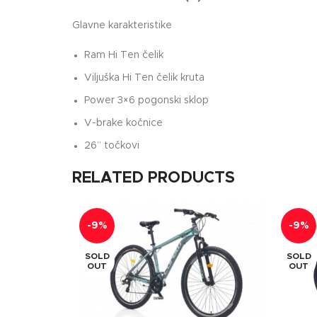
Glavne karakteristike
Ram Hi Ten čelik
Viljuška Hi Ten čelik kruta
Power 3×6 pogonski sklop
V-brake kočnice
26” točkovi
RELATED PRODUCTS
-9%
-9%
SOLD
SOLD
OUT
OUT