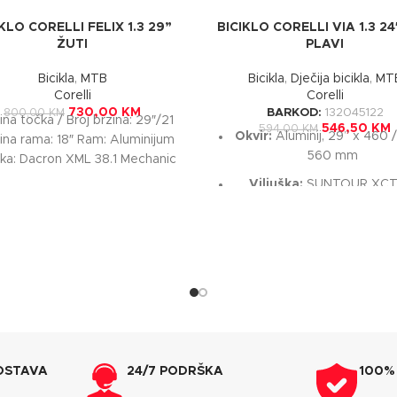
IKLO CORELLI FELIX 1.3 29”
BICIKLO CORELLI VIA 1.3 2
ŽUTI
PLAVI
Bicikla
,
MTB
Bicikla
,
Dječija bicikla
,
MT
Corelli
Corelli
730,00
KM
BARKOD:
132045122
800,00
KM
ina točka / Broj brzina: 29″/21
546,50
KM
594,00
KM
Okvir:
Aluminij, 29” x 460 /
čina rama: 18″ Ram: Aluminijum
560 mm
ška: Dacron XML 38.1 Mechanic
ockout Ležaj viljuške: 1-1/8
Viljuška:
SUNTOUR XCT
travel 100 mm
Prednji/Zadnji mjenja
Shimano Altus RD-M31
Ručice mjenjača:
Shimano 
RD-M310 / SL-M315, 24 br
Pogon:
Shimano Tourney
TY301 42-34-24T – 17
OSTAVA
24/7 PODRŠKA
100%
Kočnice:
Hidraulične disk k
Shimano BR-MT200, 180 /