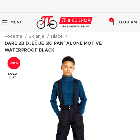
0
MENI
0,00
KM
Početna
Skijanje
Hlače
DARE 2B DJEČIJE SKI PANTALONE MOTIVE
WATERPROOF BLACK
-28%
SOLD
OUT