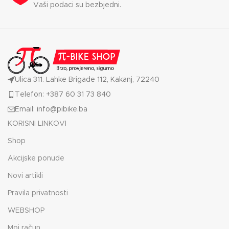
snježnim gamašama za
Vaši podaci su bezbjedni.
maksimalnu zaštitu. Također,
svoje osnovne stvari možete
sigurno držati u 2 bočna
džepa.
Ulica 311. Lahke Brigade 112, Kakanj, 72240
Telefon: +387 60 31 73 840
Email: info@pibike.ba
KORISNI LINKOVI
Shop
Akcijske ponude
Novi artikli
Pravila privatnosti
WEBSHOP
Moj račun