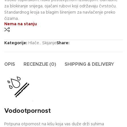
visoko toplinskom, nisko postavljenom izolacijom. Gamašne
za blokiranje snijega, ojačani rubovi koji održavaju čvrstoću.
Standardnog kroja sa blagim širenjem za navlačenje preko
čizama.
Nema na stanju
Kategorije:
Hlače
,
Skijanje
Share:
OPIS
RECENZIJE (0)
SHIPPING & DELIVERY
Vodootpornost
Potpuna otpornost na kišu koja vas duže drži suhima