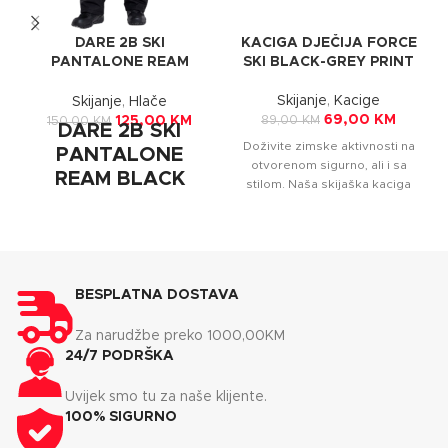
DARE 2B SKI
KACIGA DJEČIJA FORCE
PANTALONE REAM
SKI BLACK-GREY PRINT
BLACK
Skijanje
,
Kacige
Skijanje
,
Hlače
69,00
KM
89,00
KM
125,00
KM
150,00
KM
DARE 2B SKI
Doživite zimske aktivnosti na
PANTALONE
otvorenom sigurno, ali i sa
REAM BLACK
stilom. Naša skijaška kaciga
učinkovito štiti vašu glavu i
Muške vodootporne skijaške
pokriva vaše uši. Zahvaljujući
hlače Ream jedinstvene su
reflektirajućim elementima,
kada je u pitanju trendi zimska
nitko vas neće previdjeti.
kolekcija. Za održavanje
hladnoće vani, ove elegantne
BESPLATNA DOSTAVA
hlače dizajnirane su od
poliesterske keper tkanine
Za narudžbe preko 1000,00KM
presvučene ARED 10000 i
24/7 PODRŠKA
visokom izolacijom kako bi
vas grijale. Tkanina je
Uvijek smo tu za naše klijente.
prozračna i nudi udobno
100% SIGURNO
pristajanje. Njihov podesivi
sistem struka povezan je sa