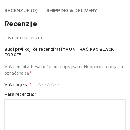
RECENZIJE (0)
SHIPPING & DELIVERY
Recenzije
Još nema recenzija.
Budi prvi koji će recenzirati “MONTIRAČ PVC BLACK
FORCE”
Vaša email adresa neće biti objavljivana.
Neophodna polja su
*
označena sa
*
Vaša ocjena
*
Vaša recenzija: