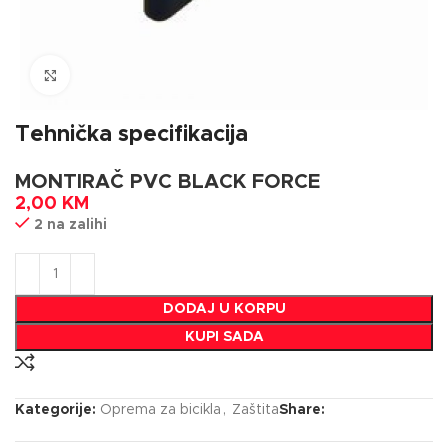
Click to enlarge
Tehnička specifikacija
MONTIRAČ PVC BLACK FORCE
2,00
KM
2 na zalihi
DODAJ U KORPU
KUPI SADA
Kategorije:
Oprema za bicikla
,
Zaštita
Share: