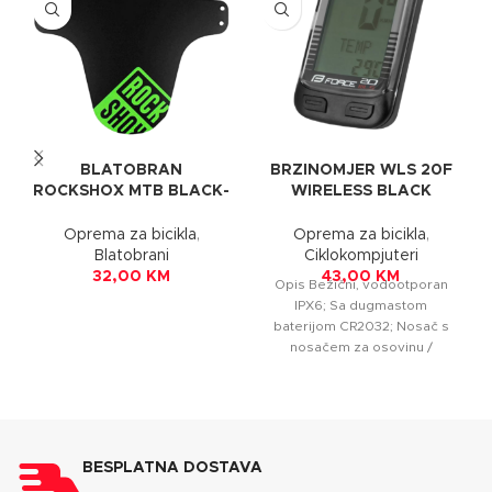
BLATOBRAN
BRZINOMJER WLS 20F
ROCKSHOX MTB BLACK-
WIRELESS BLACK
GREEN
FORCE
Oprema za bicikla
,
Oprema za bicikla
,
Blatobrani
Ciklokompjuteri
32,00
KM
43,00
KM
Opis Bežični, vodootporan
IPX6; Sa dugmastom
baterijom CR2032; Nosač s
nosačem za osovinu /
upravljač; 20 funkcija: 2
postavke veličine
BESPLATNA DOSTAVA