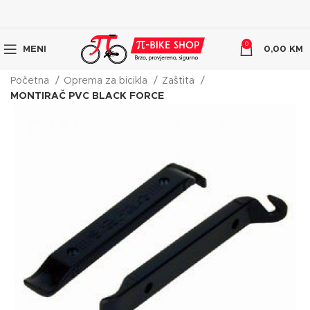
0
MENI
0,00
KM
Početna
Oprema za bicikla
Zaštita
MONTIRAČ PVC BLACK FORCE