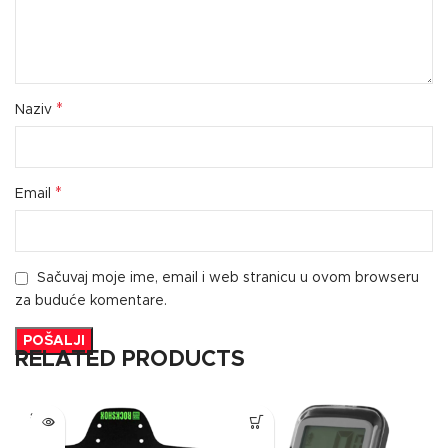
*
Naziv
*
Email
Sačuvaj moje ime, email i web stranicu u ovom browseru
za buduće komentare.
RELATED PRODUCTS
SOLD
OUT