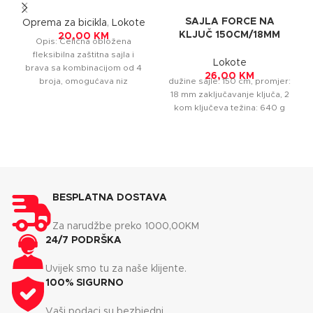
BROJ TY573
SAJLA FORCE NA
10X1000MM SPIRALNA
Oprema za bicikla
,
Lokote
KLJUČ 150CM/18MM
PINK
20,00
KM
Opis: Čelična obložena
BLACK
fleksibilna zaštitna sajla i
Lokote
brava sa kombinacijom od 4
26,00
KM
dužine sajle: 150 cm, promjer:
broja, omogućava niz
18 mm zaključavanje ključa, 2
praktičnih opcija vezivanja i
kom ključeva težina: 640 g
uštedu
BESPLATNA DOSTAVA
Za narudžbe preko 1000,00KM
24/7 PODRŠKA
Uvijek smo tu za naše klijente.
100% SIGURNO
Vaši podaci su bezbjedni.