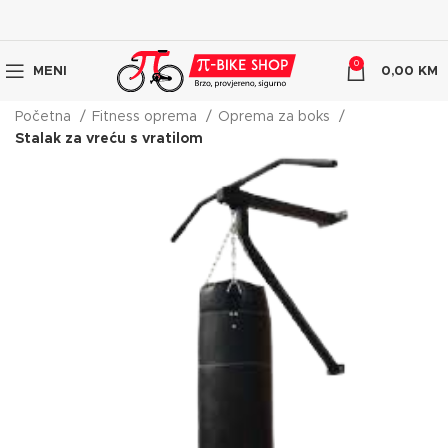
0
MENI
0,00
KM
Početna
Fitness oprema
Oprema za boks
Stalak za vreću s vratilom