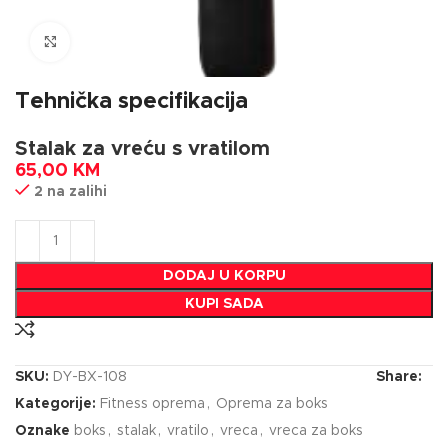
Click to enlarge
Tehnička specifikacija
Stalak za vreću s vratilom
65,00
KM
2 na zalihi
DODAJ U KORPU
KUPI SADA
SKU:
DY-BX-108
Share:
Kategorije:
Fitness oprema
,
Oprema za boks
Oznake
boks
,
stalak
,
vratilo
,
vreca
,
vreca za boks