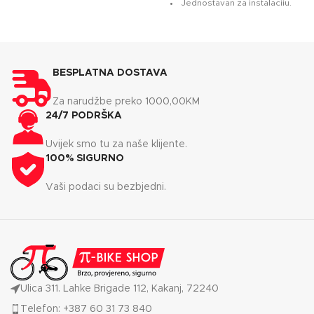
Jednostavan za instalaciju.
Izrađene su od
sinteriranog metala, što ih
čini vrlo izdržljivim u
različitim vremenskim
BESPLATNA DOSTAVA
uvjetima i produljuje im
život.
Za narudžbe preko 1000,00KM
24/7 PODRŠKA
Uvijek smo tu za naše klijente.
100% SIGURNO
Vaši podaci su bezbjedni.
Ulica 311. Lahke Brigade 112, Kakanj, 72240
Telefon: +387 60 31 73 840