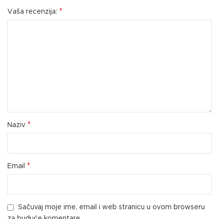
*
Vaša recenzija:
*
Naziv
*
Email
Sačuvaj moje ime, email i web stranicu u ovom browseru
za buduće komentare.