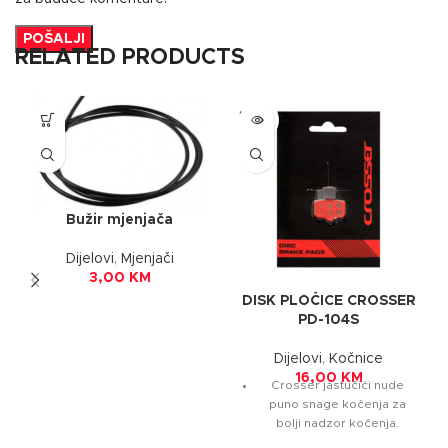
RELATED PRODUCTS
SOLD
OUT
Bužir mjenjača
Dijelovi
,
Mjenjači
3,00
KM
DISK PLOČICE CROSSER
PD-104S
Dijelovi
,
Kočnice
16,00
KM
Crosser jastučići nude
puno snage kočenja za
bolji nadzor kočenja.