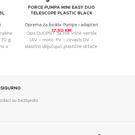
FORCE PUMPA MINI EASY DUO
PUMPA
5L
TELESCOPE PLASTIC BLACK
TELESCOP
i
Oprema za bicikla
,
Pumpe i adapteri
Oprema za b
17,50
KM
rašine
Opis DUOPÍST za sve vrste ventila
Opis Revers
: 70 g
(AV – moto, PV – cevasti, DV –
za sve 
ano u
klasični) uključujući plastične držače
schrader, F
za korpe
D
 SIGURNO
odaci su bezbjedni.