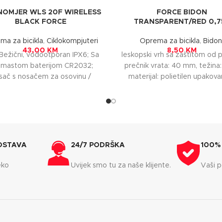
NOMJER WLS 20F WIRELESS
FORCE BIDON
BLACK FORCE
TRANSPARENT/RED 0,7
ma za bicikla
,
Ciklokompjuteri
Oprema za bicikla
,
Bidon
43,00
KM
8,50
KM
Bežični, vodootporan IPX6; Sa
leskopski vrh sa zaštitom od p
mastom baterijom CR2032;
prečnik vrata: 40 mm, težina
sač s nosačem za osovinu /
materijal: polietilen upakov
vljač; 20 funkcija: 2 postavke
higijensku PET foliju
veličine
OSTAVA
24/7 PODRŠKA
100%
eko
Uvijek smo tu za naše klijente.
Vaši p