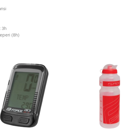
nsi
: 3h
eperi (8h)