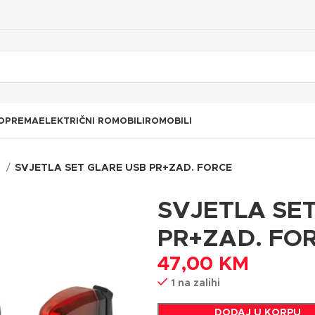
 OPREMA
ELEKTRIČNI ROMOBILI
ROMOBILI
e
SVJETLA SET GLARE USB PR+ZAD. FORCE
SVJETLA SE
PR+ZAD. FO
47,00
KM
1 na zalihi
DODAJ U KORPU