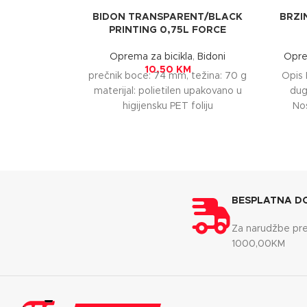
BIDON TRANSPARENT/BLACK
BRZI
PRINTING 0,75L FORCE
Oprema za bicikla
,
Bidoni
Opre
10,50
KM
prečnik boce: 74 mm, težina: 70 g
Opis 
materijal: polietilen upakovano u
dug
higijensku PET foliju
No
upra
BESPLATNA D
Za narudžbe pr
1000,00KM