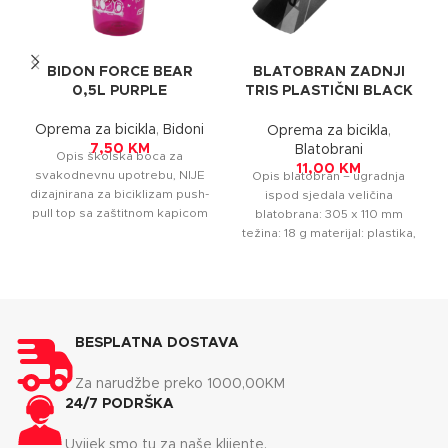
BIDON FORCE BEAR
BLATOBRAN ZADNJI
0,5L PURPLE
TRIS PLASTIČNI BLACK
FORCE
Oprema za bicikla
,
Bidoni
Oprema za bicikla
,
7,50
KM
Blatobrani
Opis školska boca za
11,00
KM
svakodnevnu upotrebu, NIJE
Opis blatobran – ugradnja
dizajnirana za biciklizam push-
ispod sjedala veličina
pull top sa zaštitnom kapicom
blatobrana: 305 x 110 mm
prečnik boce: 74 mm
težina: 18 g materijal: plastika,
materijal:
crna
BESPLATNA DOSTAVA
Za narudžbe preko 1000,00KM
24/7 PODRŠKA
Uvijek smo tu za naše klijente.