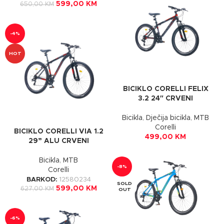
599,00
KM
650,00
KM
-4%
HOT
BICIKLO CORELLI FELIX
3.2 24″ CRVENI
Bicikla
,
Dječija bicikla
,
MTB
Corelli
BICIKLO CORELLI VIA 1.2
499,00
KM
29” ALU CRVENI
Bicikla
,
MTB
-8%
Corelli
BARKOD:
12580234
SOLD
599,00
KM
627,00
KM
OUT
-6%