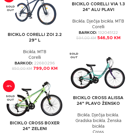
BICIKLO CORELLI VIA 1.3
SOLD
24″ ALU PLAVI
OUT
Bicikla
,
Dječija bicikla
,
MTB
Corelli
BARKOD:
132045122
BICIKLO CORELLI ZOI 2.2
546,50
KM
594,00
KM
29” L
Bicikla
,
MTB
SOLD
Corelli
OUT
BARKOD:
22680296
799,00
KM
850,00
KM
-8%
SOLD
BICIKLO CROSS ALISSA
OUT
24” PLAVO ŽENSKO
Bicikla
,
Dječija bicikla
,
Gradska bicikla
,
Ženska
BICIKLO CROSS BOXER
bicikla
24” ZELENI
Cross