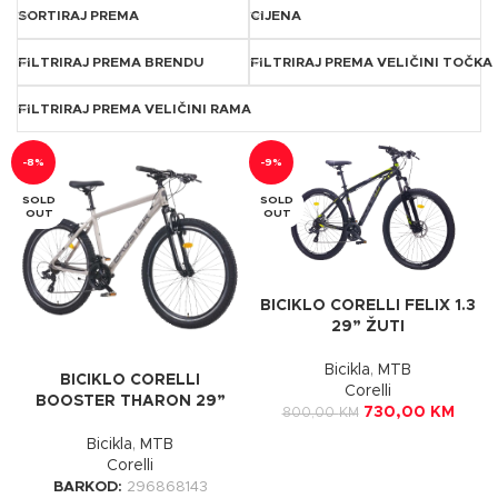
SORTIRAJ PREMA
CIJENA
FILTRIRAJ PREMA BRENDU
FILTRIRAJ PREMA VELIČINI TOČKA
FILTRIRAJ PREMA VELIČINI RAMA
-8%
-9%
SOLD
SOLD
OUT
OUT
BICIKLO CORELLI FELIX 1.3
29” ŽUTI
Bicikla
,
MTB
BICIKLO CORELLI
Corelli
BOOSTER THARON 29”
730,00
KM
800,00
KM
Bicikla
,
MTB
Corelli
BARKOD:
296868143