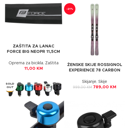
-21%
ZAŠTITA ZA LANAC
FORCE BIG NEOPR 11,5CM
BLACK
Oprema za bicikla
,
Zaštita
ŽENSKE SKIJE ROSSIGNOL
11,00
KM
EXPERIENCE 78 CARBON
XP10
Skijanje
,
Skije
SOLD
789,00
KM
999,00
KM
OUT