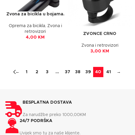
Zvona za bicikla u bojama.
Oprema za bicikla
,
Zvona i
retrovizori
ZVONCE CRNO
4,00
KM
Zvona i retrovizori
3,00
KM
←
1
2
3
…
37
38
39
40
41
→
BESPLATNA DOSTAVA
Za narudžbe preko 1000,00KM
24/7 PODRŠKA
Uvijek smo tu za naše klijente.