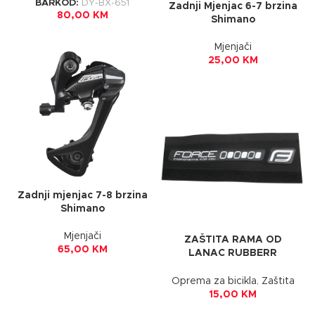
BARKOD:
DY-BX-651
Zadnji Mjenjac 6-7 brzina
80,00
KM
Shimano
Mjenjači
25,00
KM
Zadnji mjenjac 7-8 brzina
Shimano
Mjenjači
ZAŠTITA RAMA OD
65,00
KM
LANAC RUBBERR
NEOP.9,5CM BLACK-WH
FORCE
Oprema za bicikla
,
Zaštita
15,00
KM