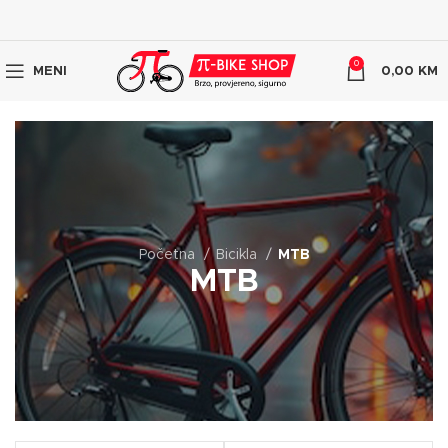
0
MENI
0,00
KM
Početna
Bicikla
MTB
MTB