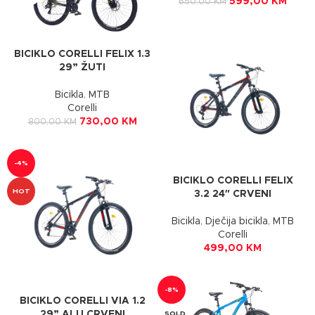
599,00
KM
650,00
KM
BICIKLO CORELLI FELIX 1.3
29” ŽUTI
Bicikla
,
MTB
Corelli
730,00
KM
800,00
KM
-4%
BICIKLO CORELLI FELIX
HOT
3.2 24″ CRVENI
Bicikla
,
Dječija bicikla
,
MTB
Corelli
499,00
KM
-8%
BICIKLO CORELLI VIA 1.2
29” ALU CRVENI
SOLD