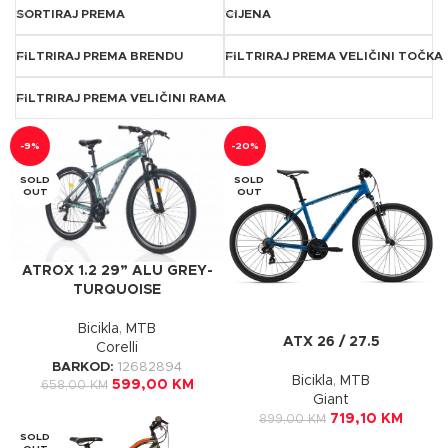
SORTIRAJ PREMA
CIJENA
FILTRIRAJ PREMA BRENDU
FILTRIRAJ PREMA VELIČINI TOČKA
FILTRIRAJ PREMA VELIČINI RAMA
-9%
-20%
SOLD
SOLD
OUT
OUT
ATROX 1.2 29” ALU GREY-
TURQUOISE
Bicikla
,
MTB
ATX 26 / 27.5
Corelli
BARKOD:
12682894
Bicikla
,
MTB
599,00
KM
658,00
KM
Giant
719,10
KM
899,00
KM
SOLD