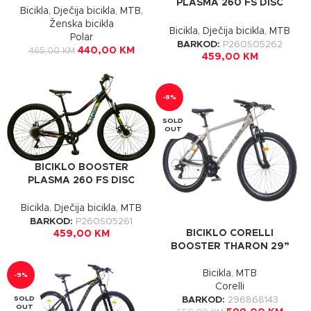
PLASMA 260 FS DISC
Bicikla
,
Dječija bicikla
,
MTB
,
ANTRACIT
Ženska bicikla
Bicikla
,
Dječija bicikla
,
MTB
Polar
BARKOD:
P260S05262
440,00
KM
465,00
KM
459,00
KM
-8%
SOLD
OUT
BICIKLO BOOSTER
PLASMA 260 FS DISC
BLACK
Bicikla
,
Dječija bicikla
,
MTB
BARKOD:
P260S05261
BICIKLO CORELLI
459,00
KM
BOOSTER THARON 29”
Bicikla
,
MTB
-9%
Corelli
SOLD
BARKOD:
296868143
OUT