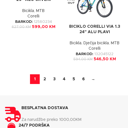
OUT
Bicikla
,
MTB
Corelli
BARKOD:
12580234
BICIKLO CORELLI VIA 1.3
599,00
KM
627,00
KM
24″ ALU PLAVI
Bicikla
,
Dječija bicikla
,
MTB
Corelli
BARKOD:
132045122
546,50
KM
594,00
KM
1
2
3
4
5
6
→
BESPLATNA DOSTAVA
Za narudžbe preko 1000,00KM
24/7 PODRŠKA