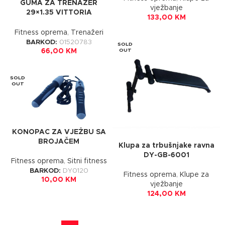
GUMA ZA TRENAŽER
vježbanje
29×1.35 VITTORIA
133,00
KM
ZAFFIRO PRO
Fitness oprema
,
Trenažeri
BARKOD:
01520783
SOLD
OUT
66,00
KM
SOLD
OUT
KONOPAC ZA VJEŽBU SA
BROJAČEM
Klupa za trbušnjake ravna
DY-GB-6001
Fitness oprema
,
Sitni fitness
BARKOD:
DY0120
Fitness oprema
,
Klupe za
10,00
KM
vježbanje
124,00
KM