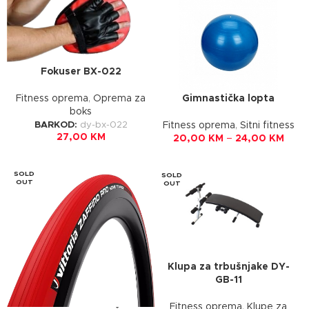
Fokuser BX-022
Gimnastička lopta
Fitness oprema
,
Oprema za
boks
BARKOD:
dy-bx-022
Fitness oprema
,
Sitni fitness
27,00
KM
20,00
KM
–
24,00
KM
SOLD
SOLD
OUT
OUT
Klupa za trbušnjake DY-
GB-11
Fitness oprema
,
Klupe za