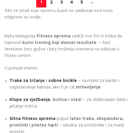
1
2
3
4
5
→
Ako se pitaš
koju opremu kupiti za vježbanje kod kuće
,
odgovori su ovdje.
Naša kategorija
Fitness oprema
sadrži sve što ti treba da
napraviš
kućni trening koji donosi rezultate
— bez
teretane, bez gužve i bez trošenja vremena na odlazak u
fitnes centre.
U ponudi imamo:
Trake za trčanje
i
sobne bicikle
– savršeni za kardio i
sagorijevanje kalorija, ako ti je cilj
mršavljenje
.
Klupe za vježbanje
, bučice i utezi
– za oblikovanje tijela i
jačanje mišića.
Sitna fitness oprema
poput
latex traka, ekspandera,
prostirki i pilates lopti
– idealna za početnike i za manji
prostor.