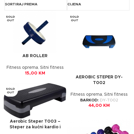
SORTIRAJ PREMA
CIJENA
SOLD
SOLD
OUT
OUT
AB ROLLER
Fitness oprema
,
Sitni fitness
15,00
KM
AEROBIC STEPER DY-
T002
SOLD
OUT
Fitness oprema
,
Sitni fitness
BARKOD:
DY-T002
44,00
KM
Aerobic Steper T003 –
Steper za kućni kardio i
oblikovanje