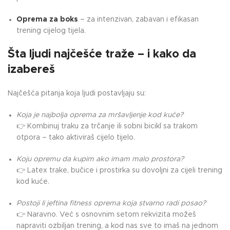
Oprema za boks
– za intenzivan, zabavan i efikasan
trening cijelog tijela.
Šta ljudi najčešće traže – i kako da
izabereš
Najčešća pitanja koja ljudi postavljaju su:
Koja je najbolja oprema za mršavljenje kod kuće?
👉 Kombinuj traku za trčanje ili sobni bicikl sa trakom
otpora – tako aktiviraš cijelo tijelo.
Koju opremu da kupim ako imam malo prostora?
👉 Latex trake, bučice i prostirka su dovoljni za cijeli trening
kod kuće.
Postoji li jeftina fitness oprema koja stvarno radi posao?
👉 Naravno. Već s osnovnim setom rekvizita možeš
napraviti ozbiljan trening, a kod nas sve to imaš na jednom