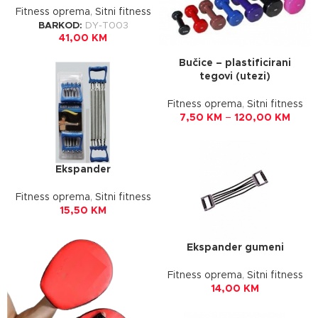
Fitness oprema
,
Sitni fitness
BARKOD:
DY-T003
41,00
KM
Bučice – plastificirani
tegovi (utezi)
Fitness oprema
,
Sitni fitness
7,50
KM
–
120,00
KM
Ekspander
Fitness oprema
,
Sitni fitness
15,50
KM
Ekspander gumeni
Fitness oprema
,
Sitni fitness
14,00
KM