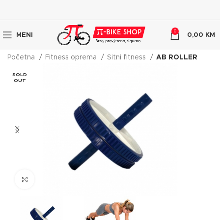
0
MENI
0,00
KM
Početna
Fitness oprema
Sitni fitness
AB ROLLER
SOLD
OUT
Click to enlarge