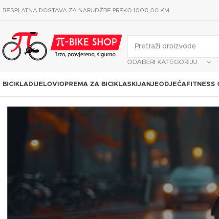
BESPLATNA DOSTAVA ZA NARUDŽBE PREKO 1000,00 KM
ODABERI KATEGORIJU
BICIKLA
DIJELOVI
OPREMA ZA BICIKLA
SKIJANJE
ODJEĆA
FITNESS