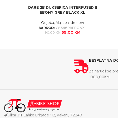
DARE 2B DUKSERICA INTERFUSED II
EBONY GREY BLACK XL
Odjeća
,
Majice / dresovi
BARKOD:
C864698EBONXL
65,00
KM
90,00
KM
BESPLATNA D
Za narudžbe pr
1000,00KM
Ulica 311. Lahke Brigade 112, Kakanj, 72240