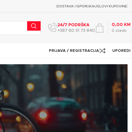
DOSTAVA I ISPORUKA
USLOVI KUPOVINE
0,00
KM
24/7 PODRŠKA
+387 60 31 73 840
0
stavki
PRIJAVA / REGISTRACIJA
UPOREDI