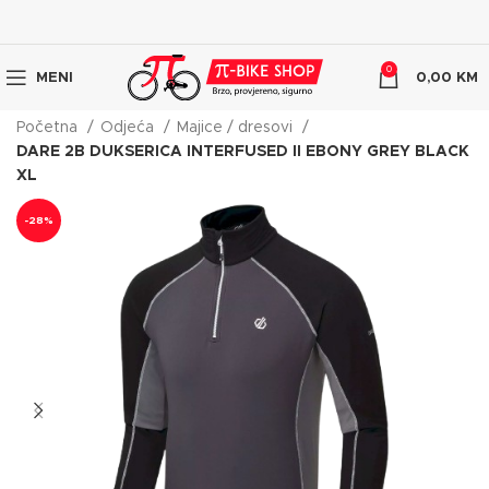
0
MENI
0,00
KM
Početna
Odjeća
Majice / dresovi
DARE 2B DUKSERICA INTERFUSED II EBONY GREY BLACK
XL
-28%