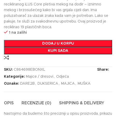
recikliranog iLUS Core pletiva mekog na dodir – iznimno
mekog i brzosušećeg kako bi vas grijala cijeli dan. Ima
poluzatvarač za ulazak zraka kada vam je potreban. Lako se
pakuje, te služi za svakodnevnu upotrebu. Ovaj proizvod je
reciklirao 19 plastičnih boca.
1 na zalihi
DODAJ U KORPU
KUPI SADA
SKU:
C864698EBONXL
Share:
Kategorije:
Majice / dresovi
,
Odjeća
Oznake:
DARE2B
,
DUKSERICA
,
MAJICA
,
MUŠKA
OPIS
RECENZIJE (0)
SHIPPING & DELIVERY
Nastojimo da budemo što precizniji u opisu proizvoda, prikazu