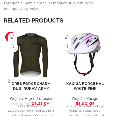
fotografija i samih cijena, ali moguća su eventualna
odstupanja i greške.
RELATED PRODUCTS
-15%
SOLD
OUT
DRES FORCE CHARM
KACIGA FORCE HAL
DUGI RUKAV ARMY
WHITE-PINK
Odjeća
,
Majice / dresovi
Odjeća
,
Kacige
106,25
KM
58,00
KM
125,00
KM
kopčanje patentnim
Ekonomična kaciga HAL
zatvaračem po cijeloj dužini, 3
osigurava sigurnost i
zadnja džepa, YKK patentni
prozračnost zahvaljujući