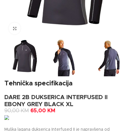
Click to enlarge
Tehnička specifikacija
DARE 2B DUKSERICA INTERFUSED II
EBONY GREY BLACK XL
90,00
KM
65,00
KM
Muška lagana dukserica Interfused II je napravljena od