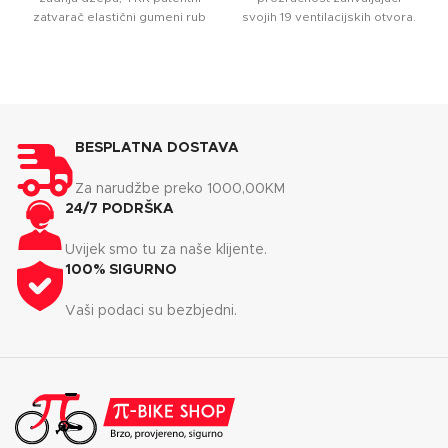
zatvarač elastični gumeni rub
svojih 19 ventilacijskih otvora.
s protukliznim silikonom
Udobnost i zaštitu osigurava
ventilacija sa
postava ispod brade, a
mogućnost podešavanja
veličine kotačićem je sigurna
stvar. Vizir pruža zaštitu od
sunca.
BESPLATNA DOSTAVA
Za narudžbe preko 1000,00KM
24/7 PODRŠKA
Uvijek smo tu za naše klijente.
100% SIGURNO
Vaši podaci su bezbjedni.