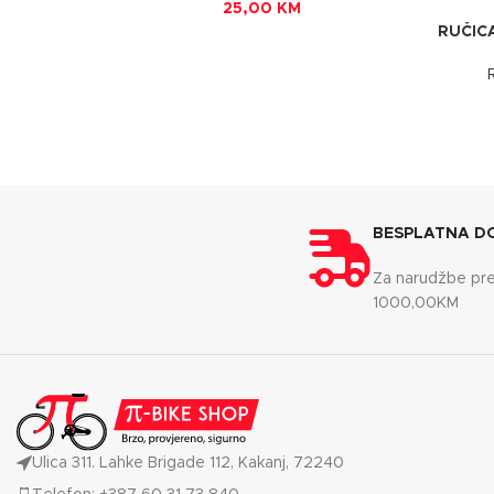
25,00
KM
RUČIC
BESPLATNA D
Za narudžbe pr
1000,00KM
Ulica 311. Lahke Brigade 112, Kakanj, 72240