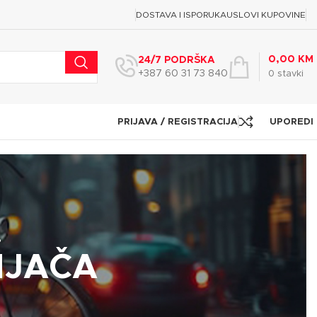
DOSTAVA I ISPORUKA
USLOVI KUPOVINE
0,00
KM
24/7 PODRŠKA
+387 60 31 73 840
0
stavki
PRIJAVA / REGISTRACIJA
UPOREDI
”
NJAČA