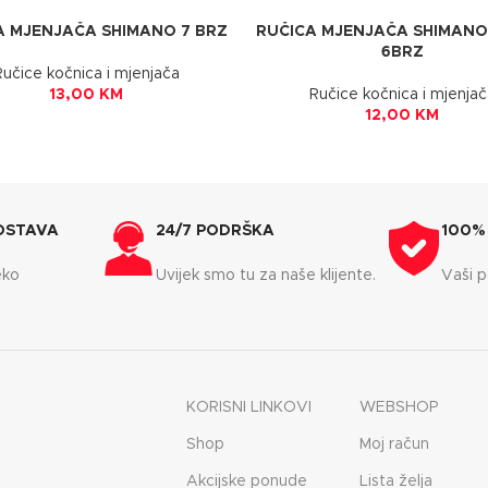
A MJENJAČA SHIMANO 7 BRZ
RUČICA MJENJAČA SHIMANO
6BRZ
Ručice kočnica i mjenjača
13,00
KM
Ručice kočnica i mjenjač
12,00
KM
OSTAVA
24/7 PODRŠKA
100%
eko
Uvijek smo tu za naše klijente.
Vaši p
KORISNI LINKOVI
WEBSHOP
Shop
Moj račun
Akcijske ponude
Lista želja