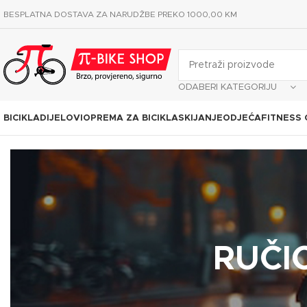
BESPLATNA DOSTAVA ZA NARUDŽBE PREKO 1000,00 KM
ODABERI KATEGORIJU
BICIKLA
DIJELOVI
OPREMA ZA BICIKLA
SKIJANJE
ODJEĆA
FITNESS
RUČI