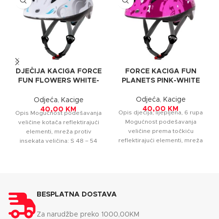
DJEČIJA KACIGA FORCE
FORCE KACIGA FUN
FUN FLOWERS WHITE-
PLANETS PINK-WHITE
GREY-BLUE
Odjeća
,
Kacige
Odjeća
,
Kacige
40,00
KM
40,00
KM
Opis dječija, lijepljena, 6 rupa
Opis Mogućnost podešavanja
Mogućnost podešavanja
veličine kotača reflektirajući
veličine prema točkiću
elementi, mreža protiv
reflektirajući elementi, mreža
insekata veličina: S 48 – 54
protiv insekata veličina: 48 –
cm, M 52 – 56
54 cm
BESPLATNA DOSTAVA
Za narudžbe preko 1000,00KM