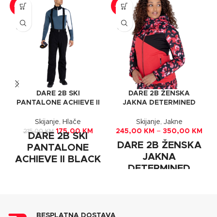
-19%
-30%
SOLD
SOLD
OUT
OUT
DARE 2B SKI
DARE 2B ŽENSKA
PANTALONE ACHIEVE II
JAKNA DETERMINED
BLACK
LOLLIPOP/BLACK
Skijanje
,
Hlače
Skijanje
,
Jakne
175,00
KM
245,00
KM
–
350,00
KM
215,00
KM
DARE 2B SKI
DARE 2B ŽENSKA
PANTALONE
JAKNA
ACHIEVE II BLACK
DETERMINED
Muške vodootporne skijaške
LOLLIPOP/BLACK
hlače Achieve II. Vodootporna
i prozračna rastezljiva tkanina
Determined ženska skijaška
ARED 20/30 održavati će vas
jakna je izrađena od
toplim i suhim na snijegu.
reciklirane i visoko
BESPLATNA DOSTAVA