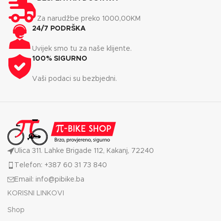
Zabrtvljeni šavovi za potpunu
vodootporne i prozračne
vodootpornu zaštitu.
rastezljive tkanine ARED
Za narudžbe preko 1000,00KM
Četverosmjerno istezanje i
20/30 koja vas štiti od vjetra i
24/7 PODRŠKA
artikulirani dizajn koljena za
snježnih padavina. Zabrtvljeni
aerobnu pokretljivost kako
šavovi štite od vanjskih
Uvijek smo tu za naše klijente.
biste se nesmetamo kretali.
elemenata. Potpuno
100% SIGURNO
Odvojivi sistem naramenica i
podstavljena sa visokom
podesivi pojas za fino
toplinom, malim punjenjem i
prilagođeno pristajanje.
Vaši podaci su bezbjedni.
zadnjom stranom od flisa za
dodatnu toplinu. Dolazi sa
karakteristikama za skijanje,
uključujući džep za skijašku
kartu, suknju za snijeg sa
gelom i unutarnji držač za
brile sa praktičnom
maramicom za leće. Ovaj je
Ulica 311. Lahke Brigade 112, Kakanj, 72240
proizvod reciklirao 19
Telefon: +387 60 31 73 840
plastičnih boca.
Email: info@pibike.ba
KORISNI LINKOVI
Shop