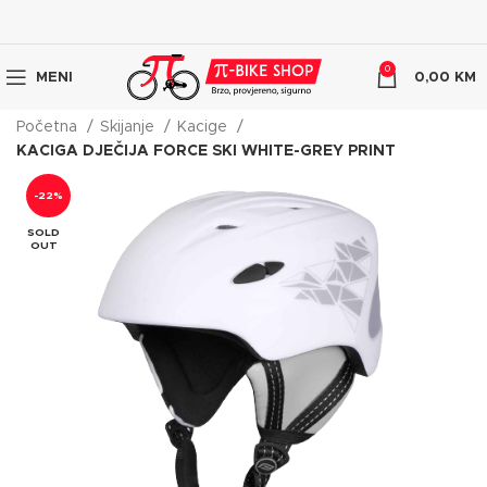
0
MENI
0,00
KM
Početna
Skijanje
Kacige
KACIGA DJEČIJA FORCE SKI WHITE-GREY PRINT
-22%
SOLD
OUT