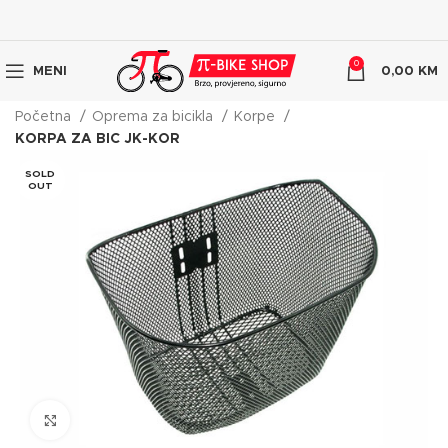
0
MENI
0,00
KM
Početna
Oprema za bicikla
Korpe
KORPA ZA BIC JK-KOR
SOLD
OUT
Click to enlarge