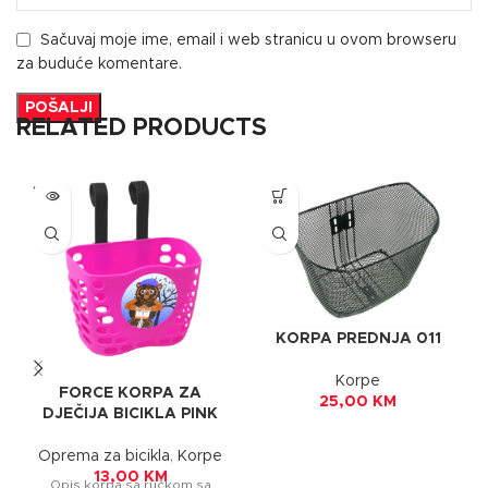
Sačuvaj moje ime, email i web stranicu u ovom browseru
za buduće komentare.
RELATED PRODUCTS
SOLD
OUT
KORPA PREDNJA 011
Korpe
FORCE KORPA ZA
25,00
KM
DJEČIJA BICIKLA PINK
Oprema za bicikla
,
Korpe
13,00
KM
Opis korpa sa ručkom sa