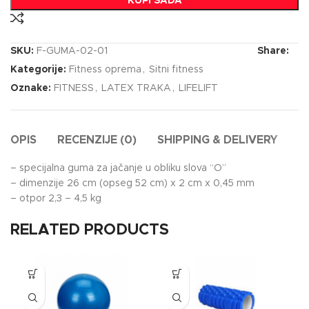
KUPI SADA
SKU:
F-GUMA-02-01
Share:
Kategorije:
Fitness oprema
,
Sitni fitness
Oznake:
FITNESS
,
LATEX TRAKA
,
LIFELIFT
OPIS
RECENZIJE (0)
SHIPPING & DELIVERY
– specijalna guma za jačanje u obliku slova “O”
– dimenzije 26 cm (opseg 52 cm) x 2 cm x 0,45 mm
– otpor 2,3 – 4,5 kg
RELATED PRODUCTS