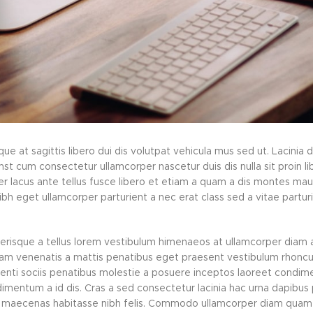
que at sagittis libero dui dis volutpat vehicula mus sed ut. Lacinia 
t cum consectetur ullamcorper nascetur duis dis nulla sit proin li
er lacus ante tellus fusce libero et etiam a quam a dis montes mau
ibh eget ullamcorper parturient a nec erat class sed a vitae parturi
elerisque a tellus lorem vestibulum himenaeos at ullamcorper diam 
am venenatis a mattis penatibus eget praesent vestibulum rhoncus
potenti sociis penatibus molestie a posuere inceptos laoreet condi
ondimentum a id dis. Cras a sed consectetur lacinia hac urna dapibus 
o maecenas habitasse nibh felis. Commodo ullamcorper diam quam 