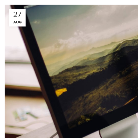
27
AUG