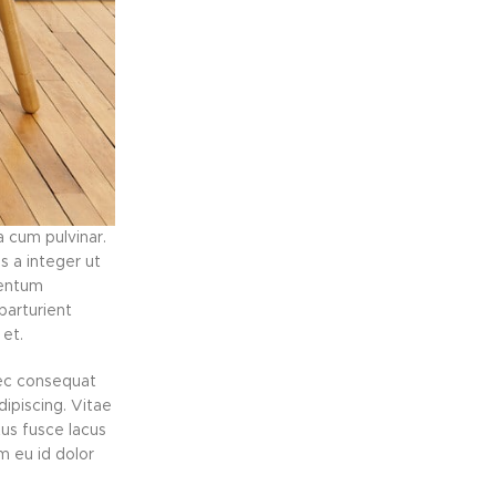
a cum pulvinar.
 a integer ut
mentum
parturient
et.
nec consequat
ipiscing. Vitae
us fusce lacus
m eu id dolor