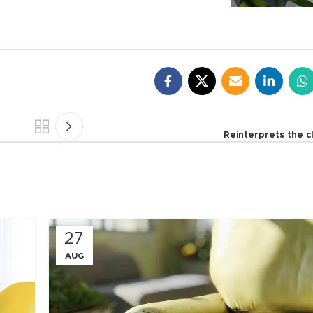
Reinterprets the c
27
AUG