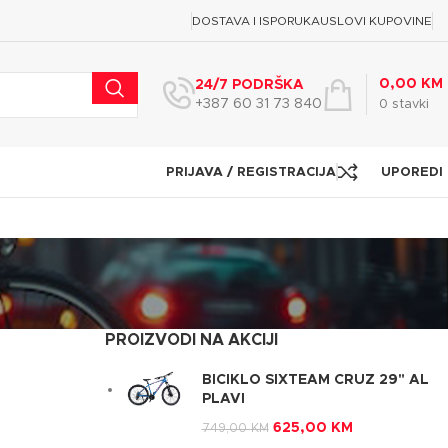
DOSTAVA I ISPORUKA
USLOVI KUPOVINE
0,00
KM
24/7 PODRŠKA
+387 60 31 73 840
0
stavki
PRIJAVA / REGISTRACIJA
UPOREDI
PROIZVODI NA AKCIJI
BICIKLO SIXTEAM CRUZ 29" AL
PLAVI
625,00
KM
749,00
KM