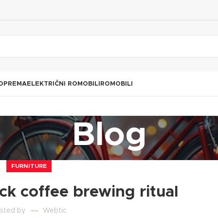
 OPREMA
ELEKTRIČNI ROMOBILI
ROMOBILI
Blog
FURNITURE
ck coffee brewing ritual
sted by
Webtic