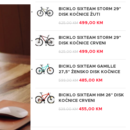
BICIKLO SIXTEAM STORM 29"
DISK KOČNICE ŽUTI
499,00
KM
625,00
KM
BICIKLO SIXTEAM STORM 29"
DISK KOČNICE CRVENI
499,00
KM
625,00
KM
BICIKLO SIXTEAM GAMILLE
27,5" ŽENSKO DISK KOČNICE
485,00
KM
599,00
KM
BICIKLO SIXTEAM HIM 26" DISK
KOČNICE CRVENI
455,00
KM
539,00
KM