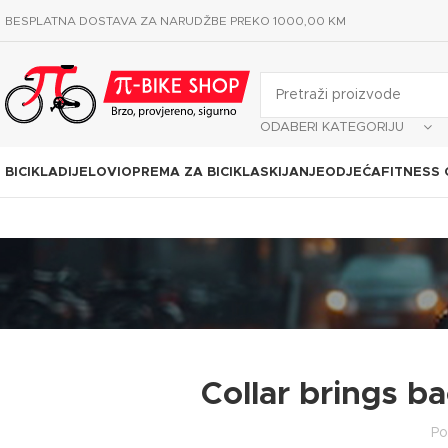
BESPLATNA DOSTAVA ZA NARUDŽBE PREKO 1000,00 KM
ODABERI KATEGORIJU
BICIKLA
DIJELOVI
OPREMA ZA BICIKLA
SKIJANJE
ODJEĆA
FITNESS
Collar brings ba
Po