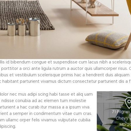
s id bibendum congue et suspendisse cum lacus nibh a scelerisqu
rttitor a orci ante ligula rutrum a auctor quis ullamcorper risus. C
apibus et vestibulum scelerisque primis hac a hendrerit duis aliqua
 habitant parturient vivamus dictum consectetur parturient dis a f
olor nec mus adipi scing habi tasse et aliq uam
pe ndisse conubia ad ac elemen tum molestie
arturient a hac curab itur massa a a ipsum viva
71 Pilgri
urient a semper in condimentum vitae cum cras.
Chevy 
um ullamc orper felis vivamus vulputate cubilia
MD 2
ipiscing.