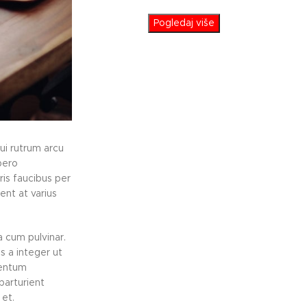
Pogledaj više
dui rutrum arcu
bero
ris faucibus per
ent at varius
a cum pulvinar.
 a integer ut
mentum
parturient
et.