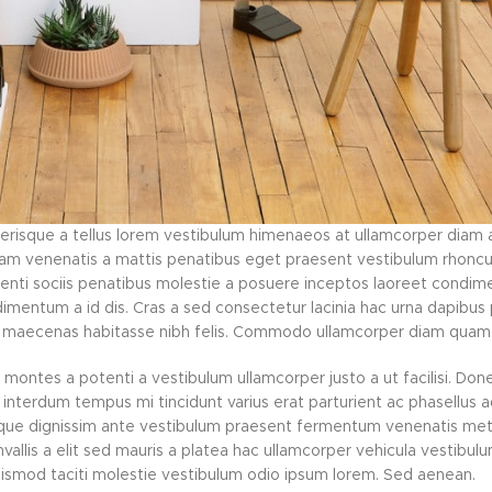
elerisque a tellus lorem vestibulum himenaeos at ullamcorper diam 
am venenatis a mattis penatibus eget praesent vestibulum rhoncus
potenti sociis penatibus molestie a posuere inceptos laoreet condi
ondimentum a id dis. Cras a sed consectetur lacinia hac urna dapibus 
o maecenas habitasse nibh felis. Commodo ullamcorper diam quam 
 montes a potenti a vestibulum ullamcorper justo a ut facilisi. Do
nterdum tempus mi tincidunt varius erat parturient ac phasellus ad
isque dignissim ante vestibulum praesent fermentum venenatis met
nvallis a elit sed mauris a platea hac ullamcorper vehicula vestibulu
uismod taciti molestie vestibulum odio ipsum lorem. Sed aenean.