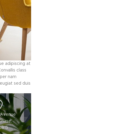
e adipiscing at
onvallis class
m per nam
eugiat sed duis
m Avenue
Chase,
0815