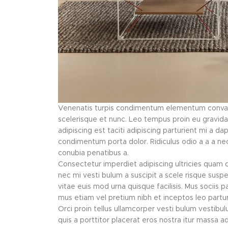
Venenatis turpis condimentum elementum convalli
scelerisque et nunc. Leo tempus proin eu gravida po
adipiscing est taciti adipiscing parturient mi a d
condimentum porta dolor. Ridiculus odio a a a nec
conubia penatibus a.
Consectetur imperdiet adipiscing ultricies quam d
nec mi vesti bulum a suscipit a scele risque sus
vitae euis mod urna quisque facilisis. Mus sociis p
mus etiam vel pretium nibh et inceptos leo part
Orci proin tellus ullamcorper vesti bulum vestibul
quis a porttitor placerat eros nostra itur massa ad