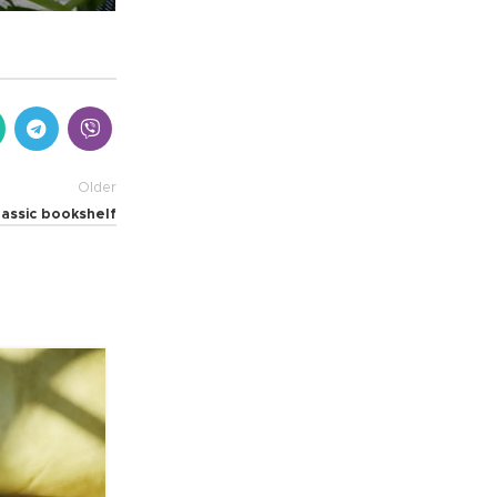
Older
lassic bookshelf
26
AUG