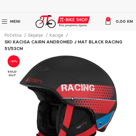
0
MENI
0,00
KM
Početna
Skijanje
Kacige
SKI KACIGA CAIRN ANDROMED J MAT BLACK RACING
51/53CM
-31%
SOLD
OUT