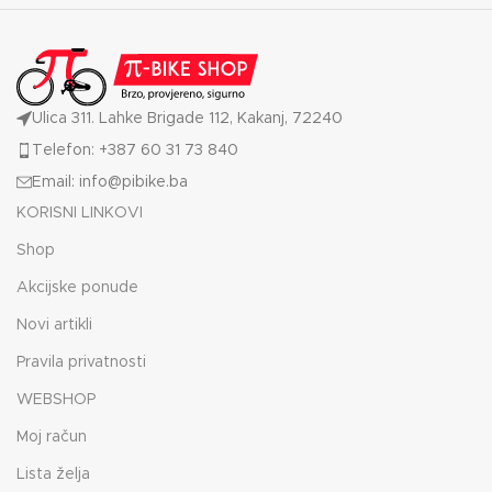
sa blagim širenjem za
navlačenje preko čizama.
Ulica 311. Lahke Brigade 112, Kakanj, 72240
Telefon: +387 60 31 73 840
Email: info@pibike.ba
KORISNI LINKOVI
Shop
Akcijske ponude
Novi artikli
Pravila privatnosti
WEBSHOP
Moj račun
Lista želja