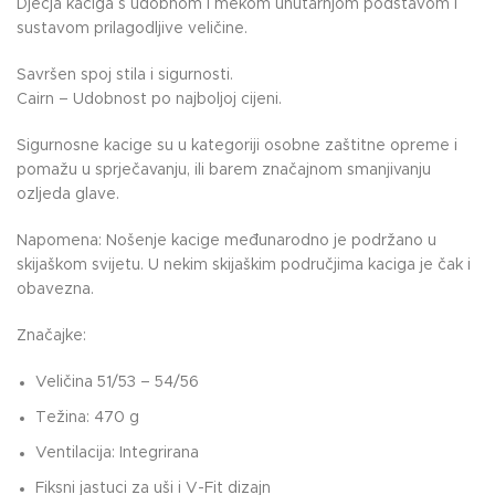
Dječja kaciga s udobnom i mekom unutarnjom podstavom i
sustavom prilagodljive veličine.
Savršen spoj stila i sigurnosti.
Cairn – Udobnost po najboljoj cijeni.
Sigurnosne kacige su u kategoriji osobne zaštitne opreme i
pomažu u sprječavanju, ili barem značajnom smanjivanju
ozljeda glave.
Napomena: Nošenje kacige međunarodno je podržano u
skijaškom svijetu. U nekim skijaškim područjima kaciga je čak i
obavezna.
Značajke:
Veličina 51/53 – 54/56
Težina: 470 g
Ventilacija: Integrirana
Fiksni jastuci za uši i V-Fit dizajn