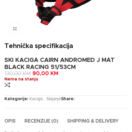
Click to enlarge
Tehnička specifikacija
SKI KACIGA CAIRN ANDROMED J MAT
BLACK RACING 51/53CM
130,00
KM
90,00
KM
Nema na stanju
Kategorije:
Kacige
,
Skijanje
Share:
OPIS
RECENZIJE (0)
SHIPPING & DELIVERY