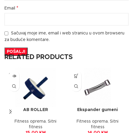
*
Email
Sačuvaj moje ime, email i web stranicu u ovom browseru
za buduće komentare.
RELATED PRODUCTS
SOLD
OUT
AB ROLLER
Ekspander gumeni
Fitness oprema
,
Sitni
Fitness oprema
,
Sitni
fitness
fitness
15,00
KM
14,00
KM