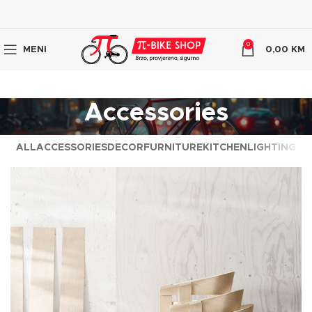
0
MENI
0,00
KM
Accessories
ALL
ACCESSORIES
DECOR
FURNITURE
KITCHEN
LIGHTING