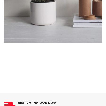
Potenti parturient parturie
Accessories
BESPLATNA DOSTAVA